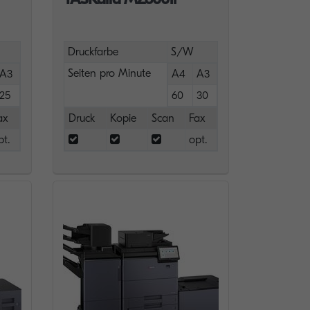
Druckfarbe
S/W
Seiten pro Minute
A3
A4
A3
25
60
30
ax
Druck
Kopie
Scan
Fax
pt.
opt.