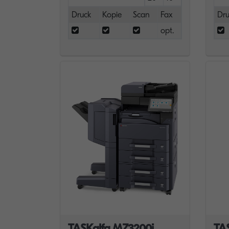
Druck
Kopie
Scan
Fax
Dru
opt.
TASKalfa MZ3200i
TA