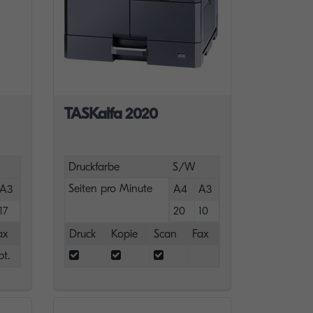
TASKalfa 2020
Druckfarbe
S/W
Seiten pro Minute
A3
A4
A3
17
20
10
ax
Druck
Kopie
Scan
Fax
pt.