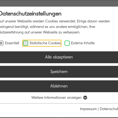
Datenschutzeinstellungen
Auf unserer Webseite werden Cookies verwendet. Einige davon werden
zwingend benötigt, während es uns andere ermöglichen, Ihre
Nutzererfahrung auf unserer Webseite zu verbessern.
NSDRUCKER
SOFTWARE
BLOG
Essentiell
Statistische Cookies
Externe Inhalte
Alle akzeptieren
Speichern
Ablehnen
e:
Funktion:
Weitere Informationen anzeigen
Schwarz/Weiß
Farbe
Alle
Scan
Fax
Impressum
|
Datenschut