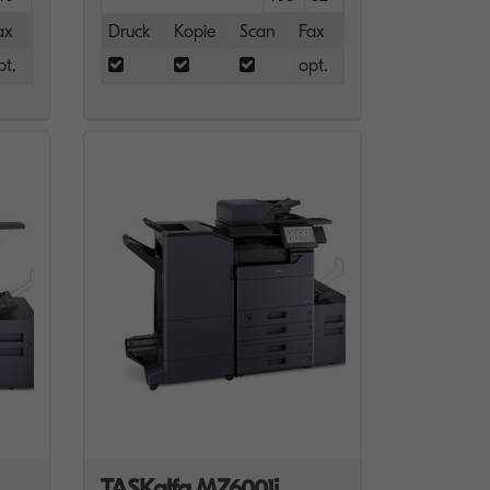
ax
Druck
Kopie
Scan
Fax
pt.
opt.
TASKalfa MZ6001i