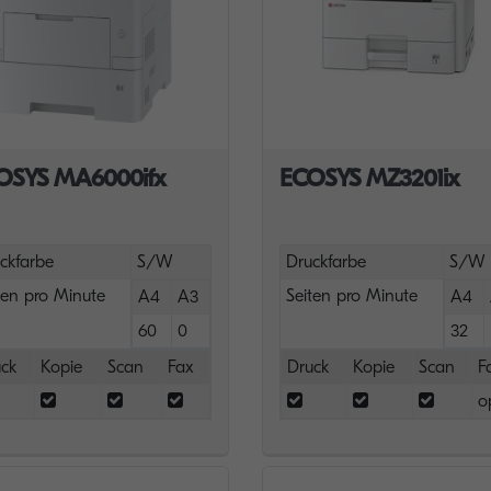
OSYS MA6000ifx
ECOSYS MZ3201ix
ckfarbe
S/W
Druckfarbe
S/W
ten pro Minute
Seiten pro Minute
A4
A3
A4
60
0
32
ck
Kopie
Scan
Fax
Druck
Kopie
Scan
F
o