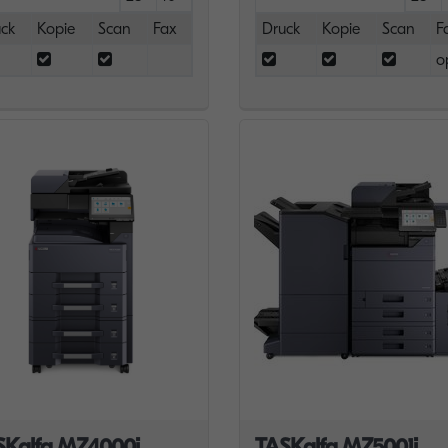
ck
Kopie
Scan
Fax
Druck
Kopie
Scan
F
o
SKalfa MZ4000i
TASKalfa MZ5001i