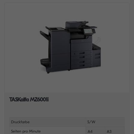
TASKalfa MZ6001i
Druckfarbe
S/W
Seiten pro Minute
A4
A3