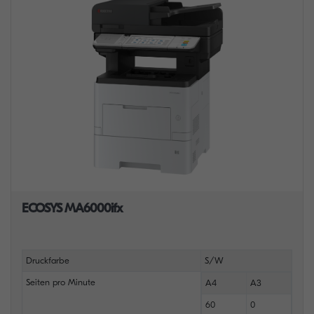
ECOSYS MA6000ifx
Druckfarbe
S/W
Seiten pro Minute
A4
A3
60
0