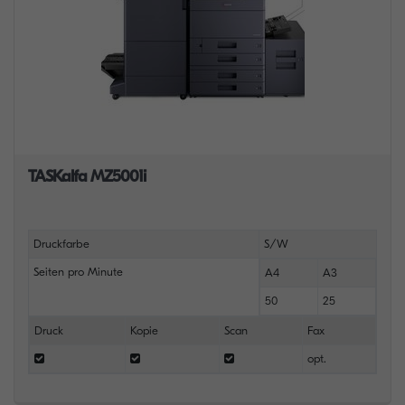
TASKalfa MZ5001i
Druckfarbe
S/W
Seiten pro Minute
A4
A3
50
25
Druck
Kopie
Scan
Fax
opt.