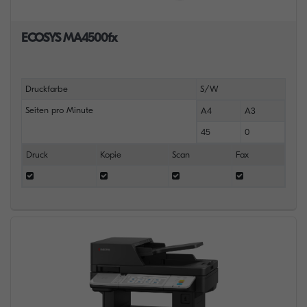
ECOSYS MA4500fx
Druckfarbe
S/W
Seiten pro Minute
A4
A3
45
0
Druck
Kopie
Scan
Fax