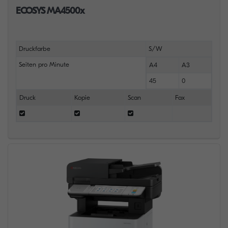
ECOSYS MA4500x
Druckfarbe
S/W
Seiten pro Minute
A4
A3
45
0
Druck
Kopie
Scan
Fax