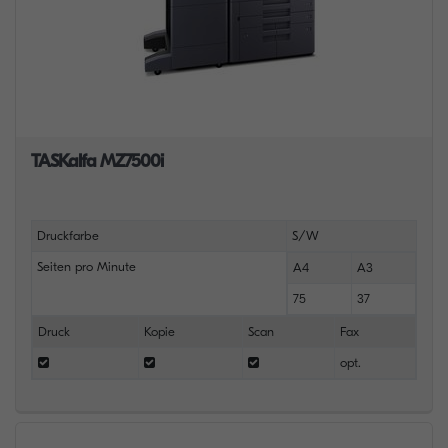
TASKalfa MZ7500i
Druckfarbe
S/W
Seiten pro Minute
A4
A3
75
37
Druck
Kopie
Scan
Fax
opt.