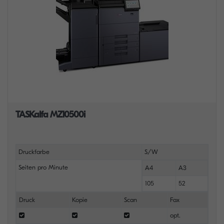
TASKalfa MZ10500i
Druckfarbe
S/W
Seiten pro Minute
A4
A3
105
52
Druck
Kopie
Scan
Fax
opt.