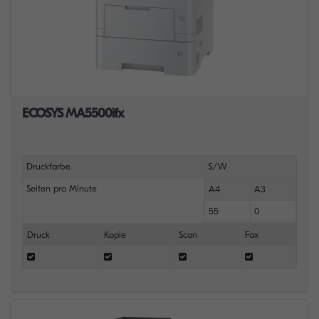
ECOSYS MA5500ifx
Druckfarbe
S/W
Seiten pro Minute
A4
A3
55
0
Druck
Kopie
Scan
Fax