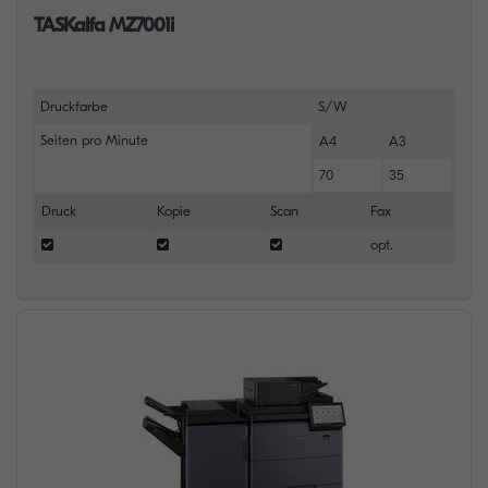
TASKalfa MZ7001i
Druckfarbe
S/W
Seiten pro Minute
A4
A3
70
35
Druck
Kopie
Scan
Fax
opt.