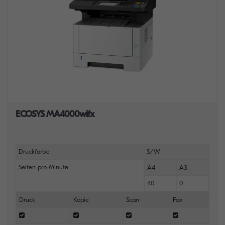
ECOSYS MA4000wifx
Druckfarbe
S/W
Seiten pro Minute
A4
A3
40
0
Druck
Kopie
Scan
Fax