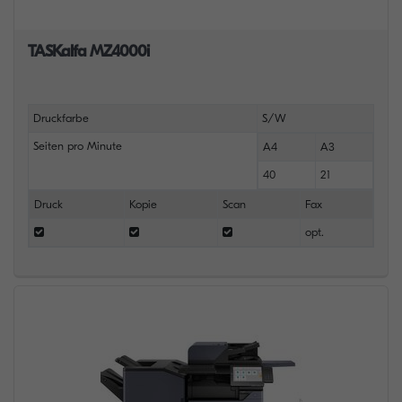
TASKalfa MZ4000i
Druckfarbe
S/W
Seiten pro Minute
A4
A3
40
21
Druck
Kopie
Scan
Fax
opt.