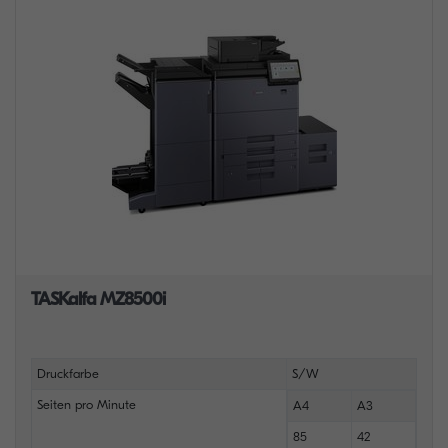
TASKalfa MZ8500i
Druckfarbe
S/W
Seiten pro Minute
A4
A3
85
42